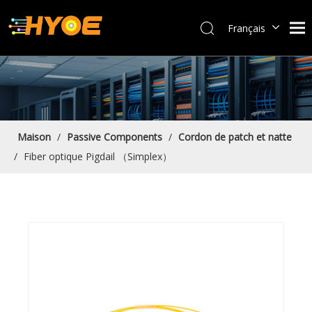
Français
العربية
Español
Português
Bahasa indonesia
English
Maison
/
Passive Components
/
Cordon de patch et natte
/
Fiber optique Pigdail （Simplex）