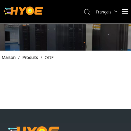
Français
العربية
Español
Português
Bahasa indonesia
English
Maison
/
Produits
/
ODF