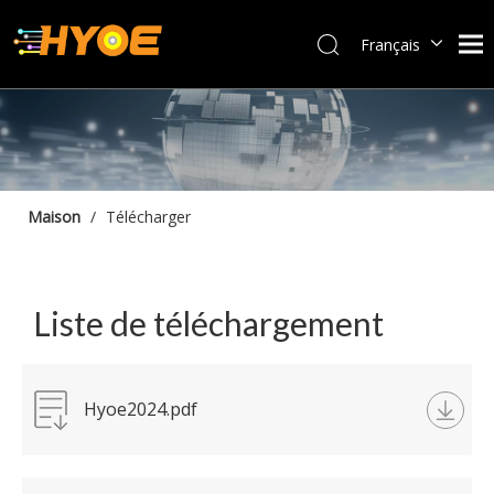
Français
العربية
Español
Português
Bahasa indonesia
English
Maison
/
Télécharger
Liste de téléchargement
Hyoe2024.pdf