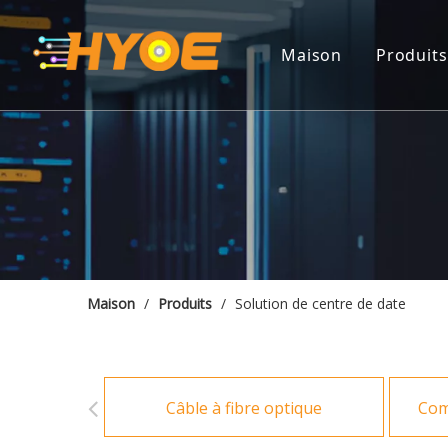
Maison
Produits
Câble
Compo
Solut
Solut
Close
Maison
/
Produits
/
Solution de centre de date
ODF
Câble à fibre optique
Com