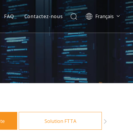
FAQ
Contactez-nous
Français
العربية
Español
Português
Bahasa indonesia
English
ate
Solution FTTA