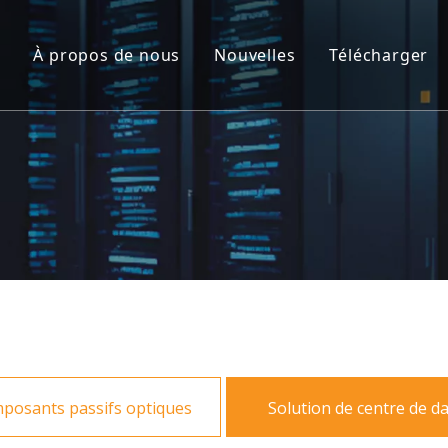
À propos de nous
Nouvelles
Télécharger
 à fibre optique
sants passifs optiques
ion de centre de date
ion FTTA
 de fermeture en fibre optique et distribution
posants passifs optiques
Solution de centre de d