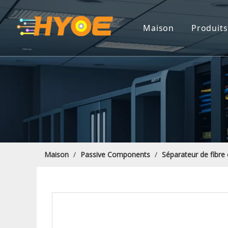
Maison
Produits
Câble
Compo
Solut
Solut
Close
Maison
/
Passive Components
/
Séparateur de fibre
ODF