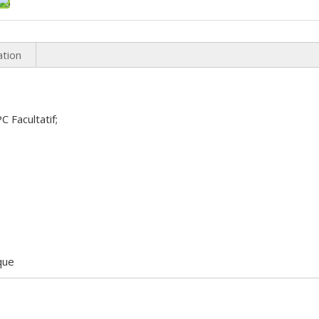
ation
 Facultatif;
que