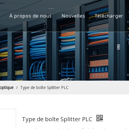
À propos de nous
Nouvelles
Télécharger
 à fibre optique
sants passifs optiques
ion de centre de date
ion FTTA
 de fermeture en fibre optique et distribution
 optique
/
Type de boîte Splitter PLC
Type de boîte Splitter PLC