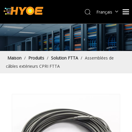
Français
العربية
Español
Português
Bahasa indonesia
English
Maison
/
Produits
/
Solution FTTA
/
Assemblées de
câbles extérieurs CPRI FTTA