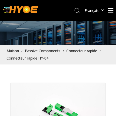
Français
العربية
Español
Português
Bahasa indonesia
English
Maison
/
Passive Components
/
Connecteur rapide
/
Connecteur rapide HY-04