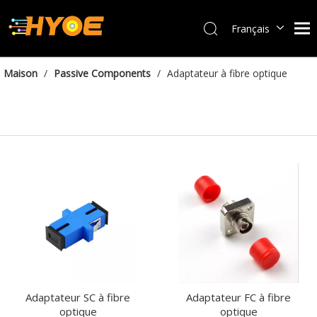
Français
العربية
Español
Maison
/
Passive Components
/
Adaptateur à fibre optique
Português
Bahasa indonesia
English
Adaptateur SC à fibre
Adaptateur FC à fibre
optique
optique