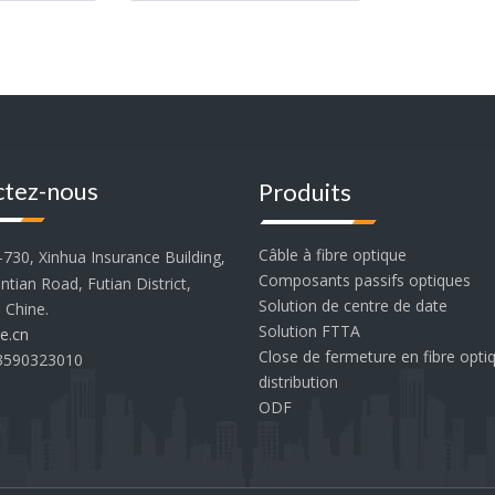
ctez-nous
Produits
Câble à fibre optique
30, Xinhua Insurance Building,
Composants passifs optiques
tian Road, Futian District,
Solution de centre de date
 Chine.
Solution FTTA
e.cn
Close de fermeture en fibre opti
3590323010
distribution
ODF