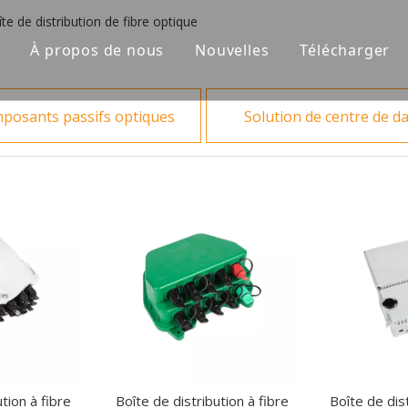
te de distribution de fibre optique
À propos de nous
Nouvelles
Télécharger
 à fibre optique
posants passifs optiques
Solution de centre de d
sants passifs optiques
ion de centre de date
ion FTTA
 de fermeture en fibre optique et distribution
tion à fibre
Boîte de distribution à fibre
Boîte de dist