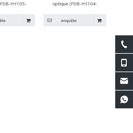
 (FDB-HY105-
optique (FDB-HY104-
CORE)
24CORE)
ête
enquête