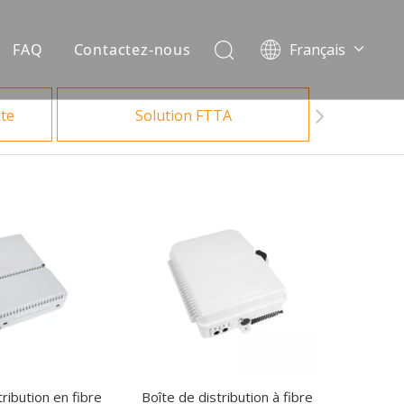
FAQ
Contactez-nous
Français
العربية
Español
ate
Solution FTTA
Português
Bahasa indonesia
English
ribution en fibre
Boîte de distribution à fibre