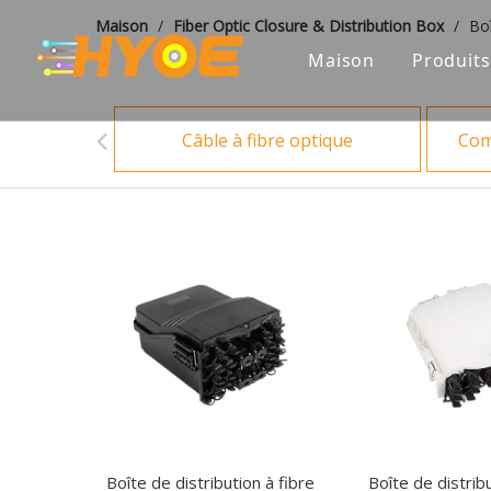
Maison
/
Fiber Optic Closure & Distribution Box
/
Boî
Maison
Produits
Câble
Câble à fibre optique
Com
Compo
Solut
Solut
Close
ODF
Boîte de distribution à fibre
Boîte de distribu