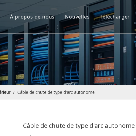
À propos de nous
Nouvelles
Télécharger
 à fibre optique
sants passifs optiques
ion de centre de date
ion FTTA
 de fermeture en fibre optique et distribution
érieur
/
Câble de chute de type d'arc autonome
Câble de chute de type d'arc autonom