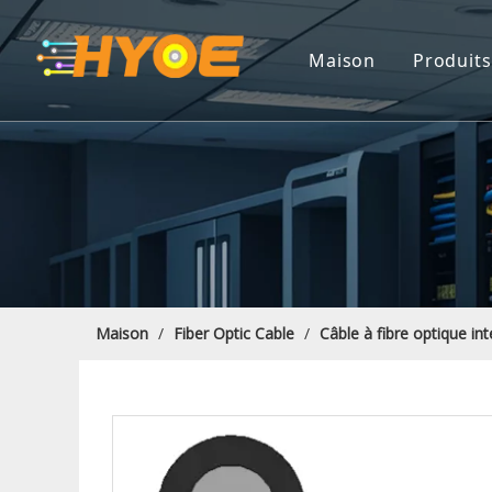
Maison
Produits
Câble
Compo
Solut
Solut
Close
Maison
/
Fiber Optic Cable
/
Câble à fibre optique int
ODF