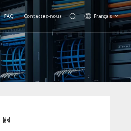
FAQ
Contactez-nous
Français
العربية
Español
Português
Bahasa indonesia
English
e