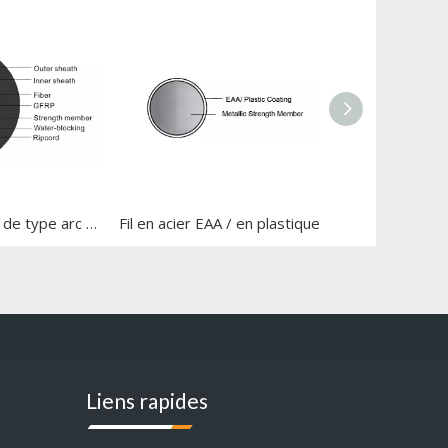
Câble de chute de type arc à pipeline
Fil en acier EAA / en plastique
Liens rapides