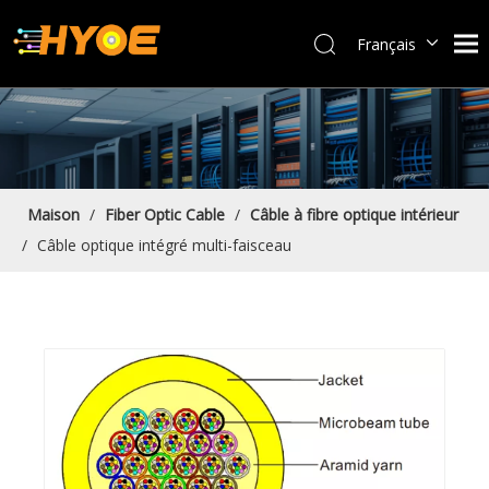
Français
العربية
Español
Português
Bahasa indonesia
English
Maison
/
Fiber Optic Cable
/
Câble à fibre optique intérieur
/
Câble optique intégré multi-faisceau